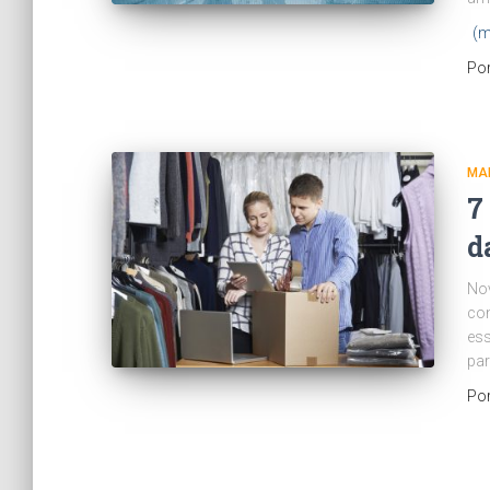
(m
Po
MA
7
d
No
con
ess
par
Po