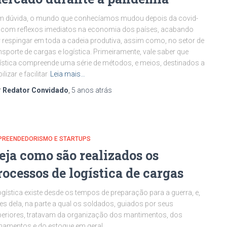
m dúvida, o mundo que conhecíamos mudou depois da covid-
 com reflexos imediatos na economia dos países, acabando
 respingar em toda a cadeia produtiva, assim como, no setor de
nsporte de cargas e logística. Primeiramente, vale saber que
ística compreende uma série de métodos, e meios, destinados a
ilizar e facilitar
Leia mais…
r
Redator Convidado
,
5 anos
atrás
PREENDEDORISMO E STARTUPS
eja como são realizados os
rocessos de logística de cargas
ogística existe desde os tempos de preparação para a guerra, e,
es dela, na parte a qual os soldados, guiados por seus
eriores, tratavam da organização dos mantimentos, dos
amentos e do estoque em geral.