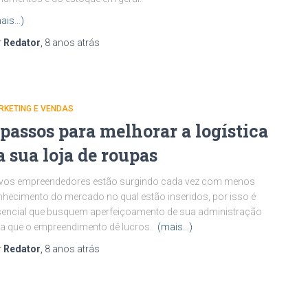
ais…)
r
Redator
,
8 anos
atrás
RKETING E VENDAS
 passos para melhorar a logística
a sua loja de roupas
vos empreendedores estão surgindo cada vez com menos
hecimento do mercado no qual estão inseridos, por isso é
encial que busquem aperfeiçoamento de sua administração
a que o empreendimento dê lucros.
(mais…)
r
Redator
,
8 anos
atrás