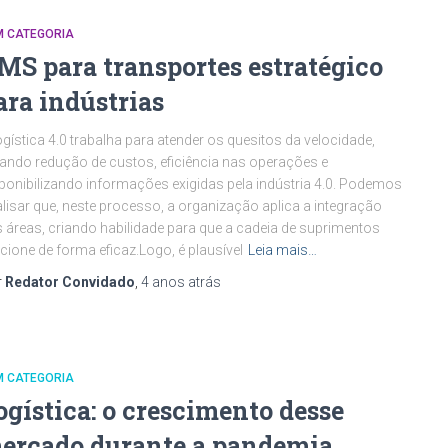
M CATEGORIA
MS para transportes estratégico
ara indústrias
ogística 4.0 trabalha para atender os quesitos da velocidade,
ando redução de custos, eficiência nas operações e
ponibilizando informações exigidas pela indústria 4.0. Podemos
lisar que, neste processo, a organização aplica a integração
 áreas, criando habilidade para que a cadeia de suprimentos
cione de forma eficaz.Logo, é plausível
Leia mais…
r
Redator Convidado
,
4 anos
atrás
M CATEGORIA
ogística: o crescimento desse
ercado durante a pandemia