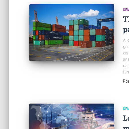
SE
T
p
A l
ger
dis
ana
das
fun
Po
SE
L
m