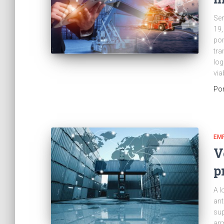
Se
19,
por
tra
log
viab
Po
EM
V
p
A l
ant
sup
arm