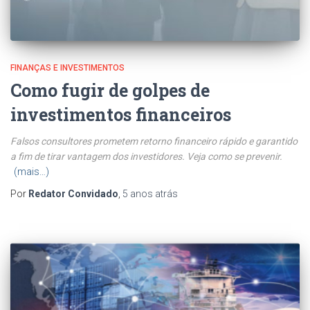
FINANÇAS E INVESTIMENTOS
Como fugir de golpes de
investimentos financeiros
Falsos consultores prometem retorno financeiro rápido e garantido
a fim de tirar vantagem dos investidores. Veja como se prevenir.
(mais…)
Por
Redator Convidado
,
5 anos
atrás