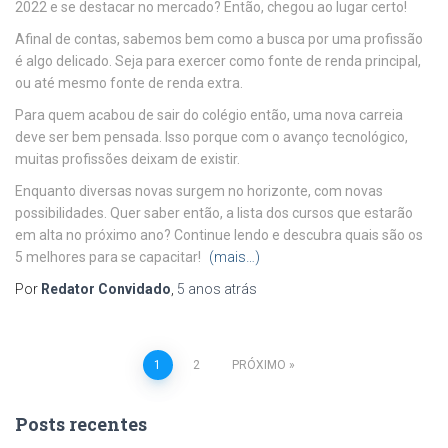
2022 e se destacar no mercado? Então, chegou ao lugar certo!
Afinal de contas, sabemos bem como a busca por uma profissão
é algo delicado. Seja para exercer como fonte de renda principal,
ou até mesmo fonte de renda extra.
Para quem acabou de sair do colégio então, uma nova carreia
deve ser bem pensada. Isso porque com o avanço tecnológico,
muitas profissões deixam de existir.
Enquanto diversas novas surgem no horizonte, com novas
possibilidades. Quer saber então, a lista dos cursos que estarão
em alta no próximo ano? Continue lendo e descubra quais são os
5 melhores para se capacitar!
(mais…)
Por
Redator Convidado
,
5 anos
atrás
Navegação
1
2
PRÓXIMO
por
Posts recentes