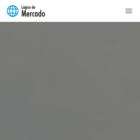
A
L
T
E
R
N
A
R
N
A
V
E
G
A
Ç
Ã
O