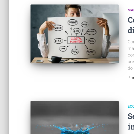
MA
C
d
Com
mas
con
áre
do 
Po
EC
S
i