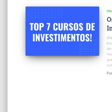
FIN
O
I
(Ra
boo
de 
mei
que
com
Po