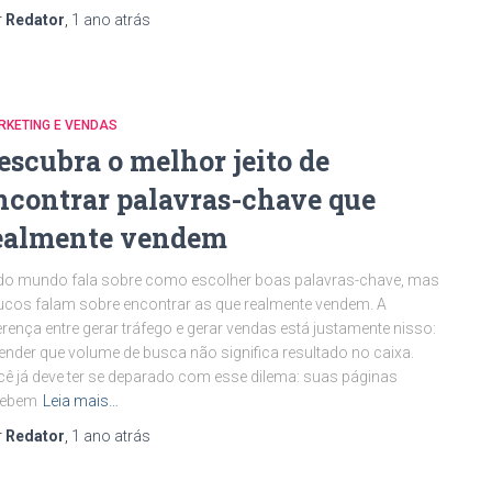
r
Redator
,
1 ano
atrás
RKETING E VENDAS
escubra o melhor jeito de
ncontrar palavras-chave que
ealmente vendem
do mundo fala sobre como escolher boas palavras-chave, mas
cos falam sobre encontrar as que realmente vendem. A
erença entre gerar tráfego e gerar vendas está justamente nisso:
ender que volume de busca não significa resultado no caixa.
ê já deve ter se deparado com esse dilema: suas páginas
cebem
Leia mais…
r
Redator
,
1 ano
atrás