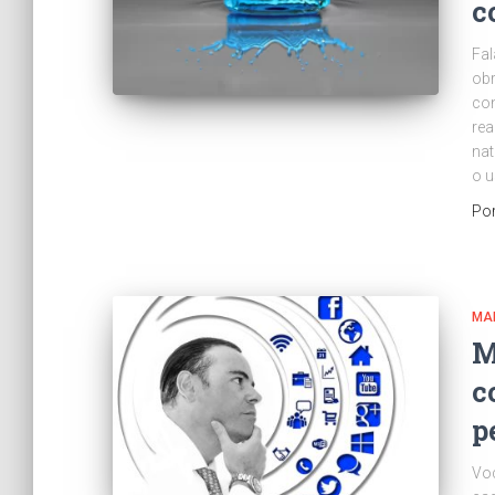
c
Fal
obr
con
rea
nat
o 
Po
MA
M
c
p
Voc