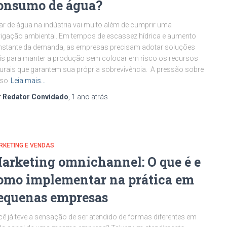
onsumo de água?
ar de água na indústria vai muito além de cumprir uma
igação ambiental. Em tempos de escassez hídrica e aumento
stante da demanda, as empresas precisam adotar soluções
is para manter a produção sem colocar em risco os recursos
urais que garantem sua própria sobrevivência. A pressão sobre
uso
Leia mais…
r
Redator Convidado
,
1 ano
atrás
RKETING E VENDAS
arketing omnichannel: O que é e
omo implementar na prática em
equenas empresas
ê já teve a sensação de ser atendido de formas diferentes em