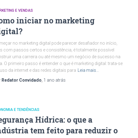
RKETING E VENDAS
omo iniciar no marketing
igital?
eçar no marketing digital pode parecer desafiador no início,
 com passos certos e consistência, é totalmente possível
struir uma carreira ou até mesmo um negócio de sucesso na
a. O primeiro passo é entender o que é marketing digital: trata-se
uso da internet e das redes digitais para
Leia mais…
r
Redator Convidado
,
1 ano
atrás
ONOMIA E TENDÊNCIAS
egurança Hídrica: o que a
ndústria tem feito para reduzir o