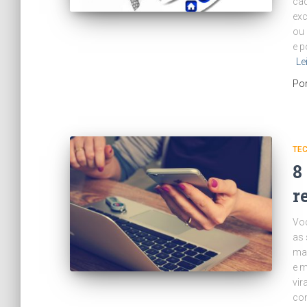
ca
exc
ou 
e p
Le
Po
TE
8
r
Voc
as 
man
e m
vir
co