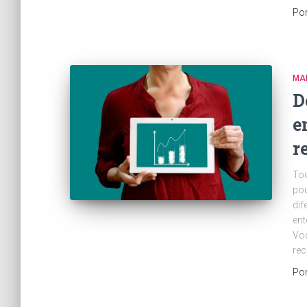
Po
MA
D
e
r
To
pou
dif
ent
Voc
re
Po