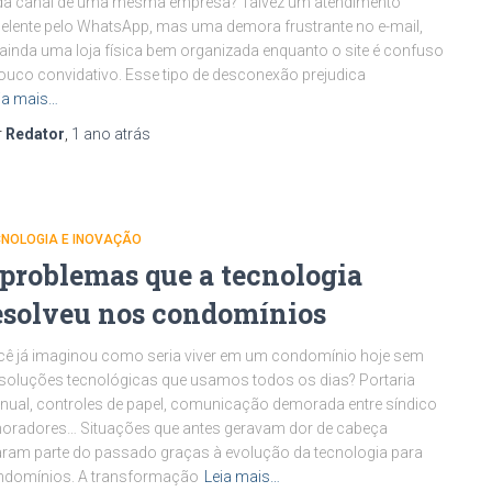
da canal de uma mesma empresa? Talvez um atendimento
elente pelo WhatsApp, mas uma demora frustrante no e-mail,
ainda uma loja física bem organizada enquanto o site é confuso
ouco convidativo. Esse tipo de desconexão prejudica
ia mais…
r
Redator
,
1 ano
atrás
CNOLOGIA E INOVAÇÃO
 problemas que a tecnologia
esolveu nos condomínios
ê já imaginou como seria viver em um condomínio hoje sem
soluções tecnológicas que usamos todos os dias? Portaria
ual, controles de papel, comunicação demorada entre síndico
oradores… Situações que antes geravam dor de cabeça
aram parte do passado graças à evolução da tecnologia para
ndomínios. A transformação
Leia mais…