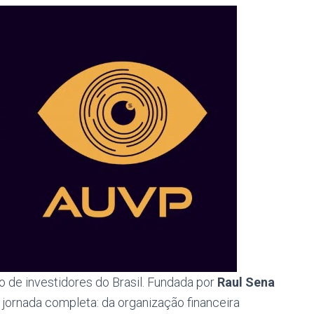
o de investidores do Brasil. Fundada por
Raul Sena
 jornada completa: da organização financeira