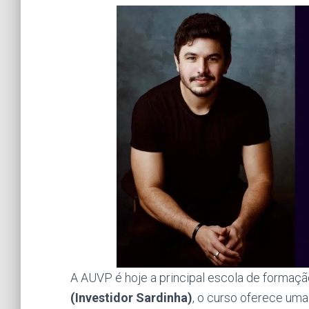
A AUVP é hoje a principal escola de formaçã
(Investidor Sardinha)
, o curso oferece uma