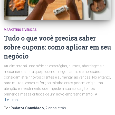
MARKETING E VENDAS
Tudo o que você precisa saber
sobre cupons: como aplicar em seu
negócio
Atualmente há uma série de estratégias, cursos, abordagens e
mecanismos para que pequenos negociantes e empresários
consigam atrair novos clientes e aumentar as vendas. No entanto,
para muitos, esses esforços mirabolantes podem exigir uma
atenção e investimento que impedem sua aplicação nos
primeiros meses críticos de um novo empreendimento. A
Leia mais…
Por
Redator Convidado
,
2 anos
atrás