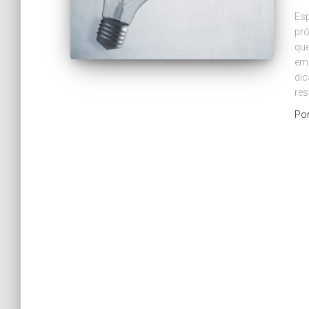
Esp
pró
que
emp
dic
res
Po