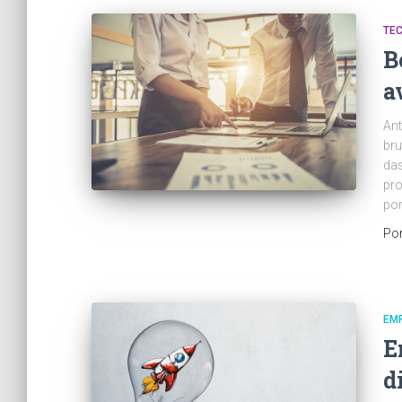
TE
B
a
Ant
bru
das
pro
por
Po
EM
E
d