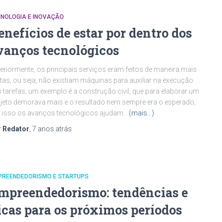
CNOLOGIA E INOVAÇÃO
enefícios de estar por dentro dos
vanços tecnológicos
eriormente, os principais serviços eram feitos de maneira mais
tas, ou seja, não existiam máquinas para auxiliar na execução
 tarefas, um exemplo é a construção civil, que para elaborar um
jeto demorava mais e o resultado nem sempre era o esperado,
 isso os avanços tecnológicos ajudam.
(mais…)
r
Redator
,
7 anos
atrás
PREENDEDORISMO E STARTUPS
mpreendedorismo: tendências e
icas para os próximos períodos