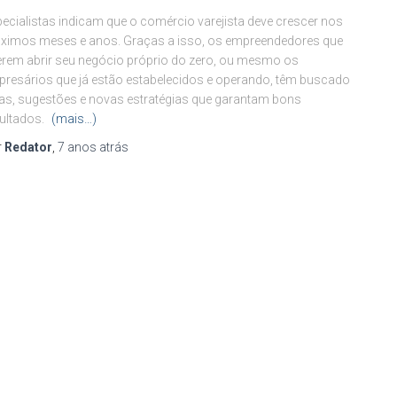
ecialistas indicam que o comércio varejista deve crescer nos
ximos meses e anos. Graças a isso, os empreendedores que
rem abrir seu negócio próprio do zero, ou mesmo os
resários que já estão estabelecidos e operando, têm buscado
as, sugestões e novas estratégias que garantam bons
ultados.
(mais…)
r
Redator
,
7 anos
atrás