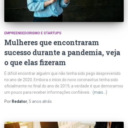
EMPREENDEDORISMO E STARTUPS
Mulheres que encontraram
sucesso durante a pandemia, veja
o que elas fizeram
É difícil encontrar alguém que não tenha sido pego desprevenido
no ano de 2020. Embora o início do novo coronavírus tenha sido
oficialmente no final do ano de 2019, a verdade é que demoramos
um pouco para receber informações confiáveis.
(mais…)
Por
Redator
,
5 anos
atrás