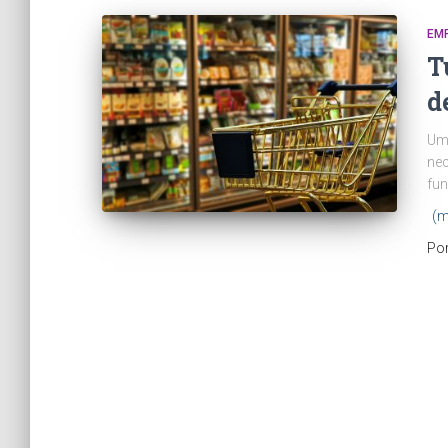
EM
T
d
Um 
nec
fun
(m
Po