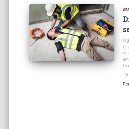
GES
D
s
O g
req
qua
emp
hie
(m
Po