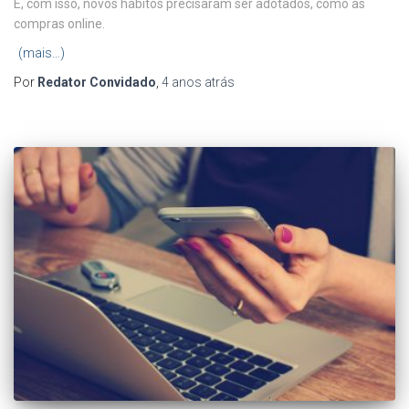
E, com isso, novos hábitos precisaram ser adotados, como as
compras online.
(mais…)
Por
Redator Convidado
,
4 anos
atrás