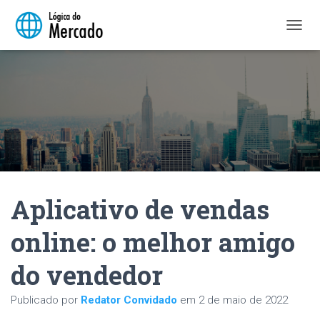
A
L
T
E
R
N
A
R
N
A
V
E
Aplicativo de vendas
G
A
Ç
online: o melhor amigo
Ã
O
do vendedor
Publicado por
Redator Convidado
em
2 de maio de 2022