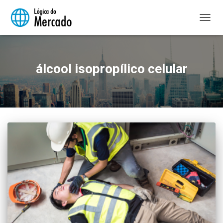
ALTER
NAVE
álcool isopropílico celular