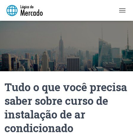
A
L
T
E
R
N
A
R
N
A
V
E
Tudo o que você precisa
G
A
Ç
saber sobre curso de
Ã
O
instalação de ar
condicionado