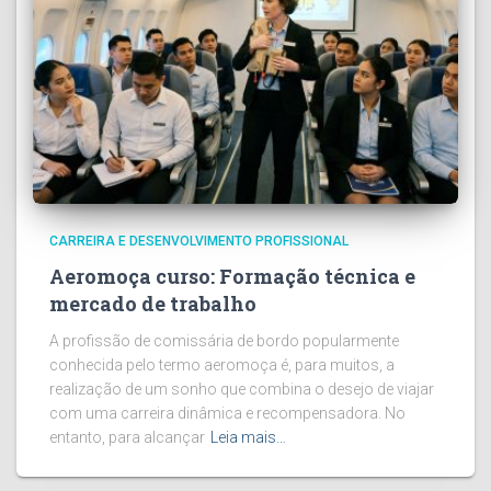
CARREIRA E DESENVOLVIMENTO PROFISSIONAL
Aeromoça curso: Formação técnica e
mercado de trabalho
A profissão de comissária de bordo popularmente
conhecida pelo termo aeromoça é, para muitos, a
realização de um sonho que combina o desejo de viajar
com uma carreira dinâmica e recompensadora. No
entanto, para alcançar
Leia mais…