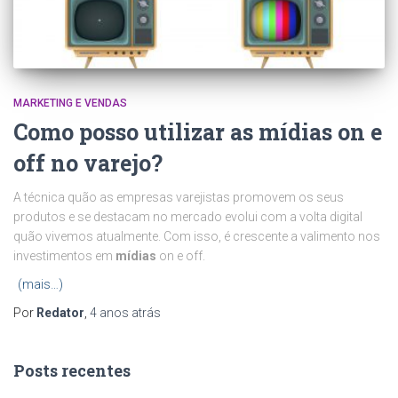
MARKETING E VENDAS
Como posso utilizar as mídias on e
off no varejo?
A técnica quão as empresas varejistas promovem os seus
produtos e se destacam no mercado evolui com a volta digital
quão vivemos atualmente. Com isso, é crescente a valimento nos
investimentos em
mídias
on e off.
(mais…)
Por
Redator
,
4 anos
atrás
Posts recentes