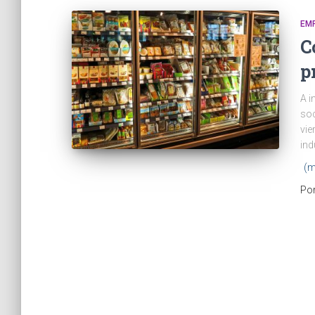
EM
C
p
A i
soc
vie
ind
(m
Po