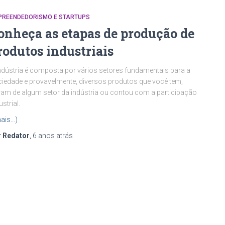
PREENDEDORISMO E STARTUPS
onheça as etapas de produção de
rodutos industriais
ndústria é composta por vários setores fundamentais para a
iedade e provavelmente, diversos produtos que você tem,
ram de algum setor da indústria ou contou com a participação
ustrial.
ais…)
r
Redator
,
6 anos
atrás