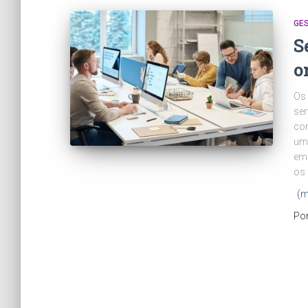
GES
S
o
Os 
ser
com
uma
em
os 
(m
Po