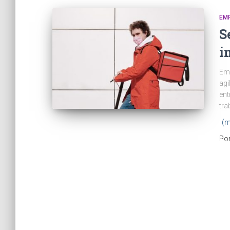
EM
S
i
Em
agi
ent
tra
(m
Po