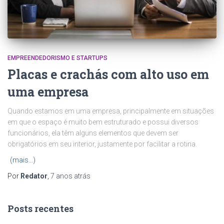
EMPREENDEDORISMO E STARTUPS
Placas e crachás com alto uso em
uma empresa
Quando estamos em uma empresa, principalmente em situações
em que o espaço é muito bem estruturado e possui diversos
funcionários, ela têm alguns elementos que devem ser
obrigatórios em seu interior, justamente por facilitar a rotina.
(mais…)
Por
Redator
,
7 anos
atrás
Posts recentes