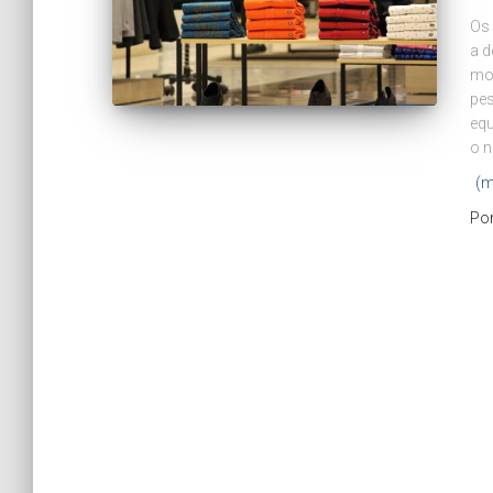
Os 
a d
mov
pes
equ
o n
(m
Po