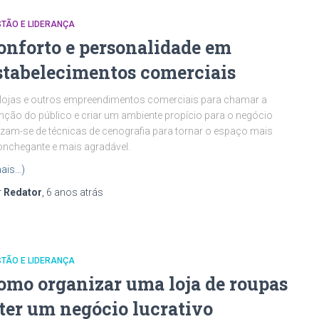
TÃO E LIDERANÇA
onforto e personalidade em
stabelecimentos comerciais
lojas e outros empreendimentos comerciais para chamar a
nção do público e criar um ambiente propício para o negócio
lizam-se de técnicas de cenografia para tornar o espaço mais
nchegante e mais agradável.
ais…)
r
Redator
,
6 anos
atrás
TÃO E LIDERANÇA
omo organizar uma loja de roupas
 ter um negócio lucrativo