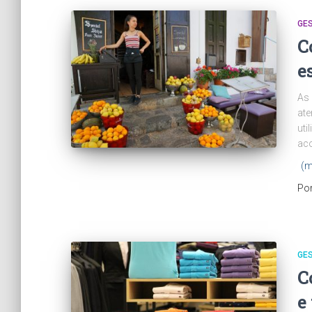
GES
C
e
As 
ate
uti
aco
(m
Po
GES
C
e