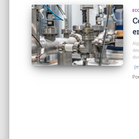
EC
C
e
Alg
dev
div
(m
Po