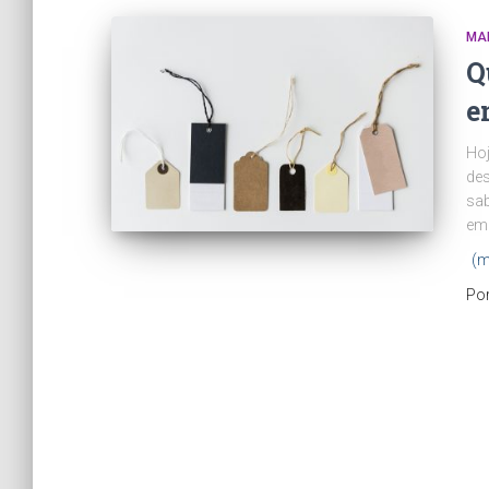
MA
Q
e
Hoj
des
sab
em 
(m
Po