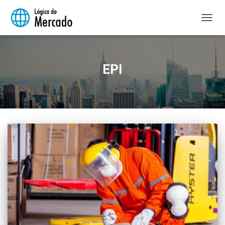
ALTER
NAVE
EPI