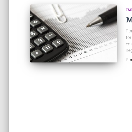
EM
M
Por
for
emp
ne
Po