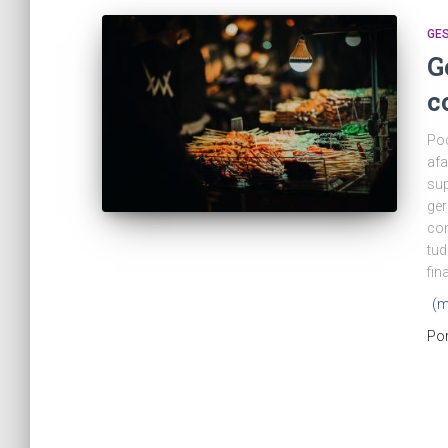
GES
G
c
Pod
afa
sup
ger
com
tud
fin
(m
Po