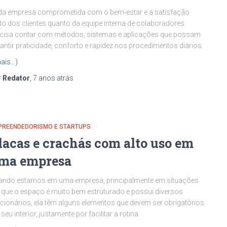
da empresa comprometida com o bem-estar e a satisfação
to dos clientes quanto da equipe interna de colaboradores
cisa contar com métodos, sistemas e aplicações que possam
antir praticidade, conforto e rapidez nos procedimentos diários.
ais…)
r
Redator
,
7 anos
atrás
PREENDEDORISMO E STARTUPS
lacas e crachás com alto uso em
ma empresa
ando estamos em uma empresa, principalmente em situações
que o espaço é muito bem estruturado e possui diversos
cionários, ela têm alguns elementos que devem ser obrigatórios
seu interior, justamente por facilitar a rotina.