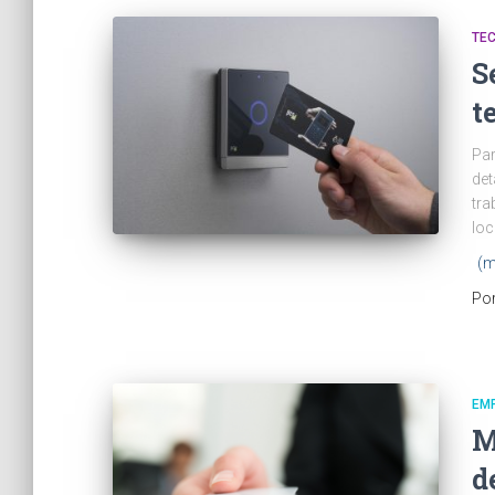
TE
S
t
Par
det
tra
loc
(m
Po
EM
M
d