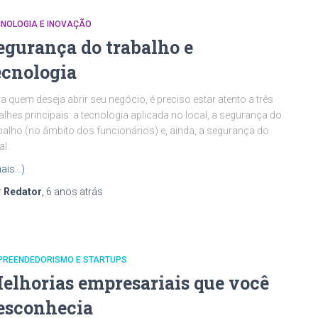
CNOLOGIA E INOVAÇÃO
egurança do trabalho e
ecnologia
a quem deseja abrir seu negócio, é preciso estar atento a três
alhes principais: a tecnologia aplicada no local, a segurança do
balho (no âmbito dos funcionários) e, ainda, a segurança do
al.
ais…)
r
Redator
,
6 anos
atrás
PREENDEDORISMO E STARTUPS
elhorias empresariais que você
esconhecia