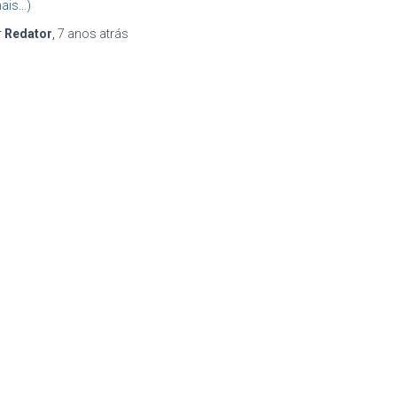
ais…)
r
Redator
,
7 anos
atrás