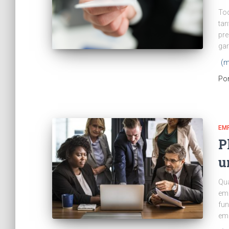
To
tan
pre
gar
(m
Po
EM
P
u
Qu
em 
fun
em 