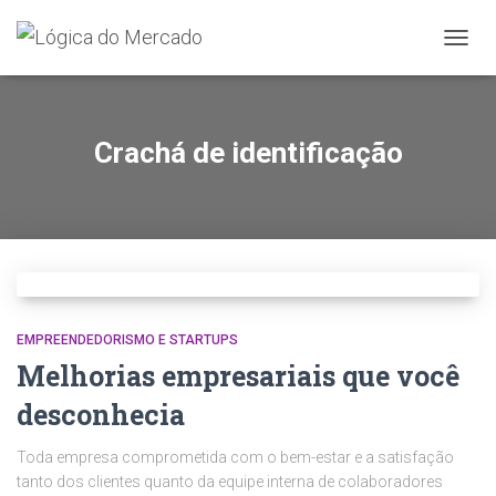
ALTER
NAVE
Crachá de identificação
EMPREENDEDORISMO E STARTUPS
Melhorias empresariais que você
desconhecia
Toda empresa comprometida com o bem-estar e a satisfação
tanto dos clientes quanto da equipe interna de colaboradores