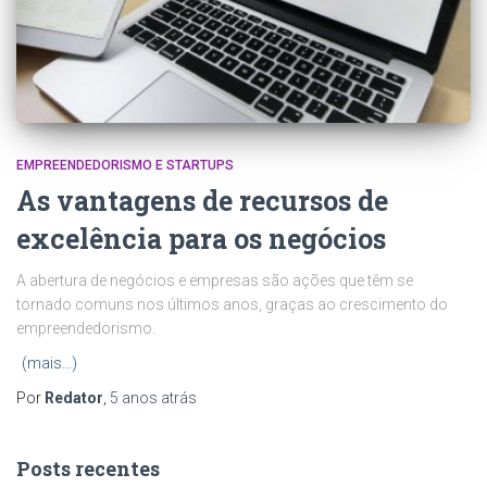
EMPREENDEDORISMO E STARTUPS
As vantagens de recursos de
excelência para os negócios
A abertura de negócios e empresas são ações que têm se
tornado comuns nos últimos anos, graças ao crescimento do
empreendedorismo.
(mais…)
Por
Redator
,
5 anos
atrás
Posts recentes