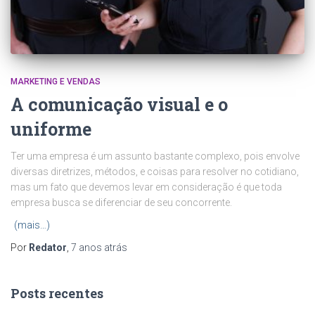
MARKETING E VENDAS
A comunicação visual e o
uniforme
Ter uma empresa é um assunto bastante complexo, pois envolve
diversas diretrizes, métodos, e coisas para resolver no cotidiano,
mas um fato que devemos levar em consideração é que toda
empresa busca se diferenciar de seu concorrente.
(mais…)
Por
Redator
,
7 anos
atrás
Posts recentes