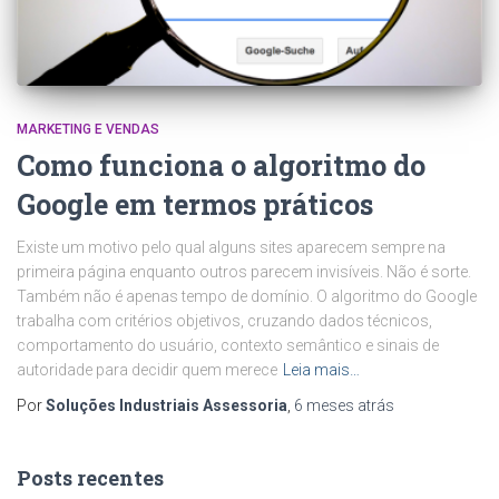
MARKETING E VENDAS
Como funciona o algoritmo do
Google em termos práticos
Existe um motivo pelo qual alguns sites aparecem sempre na
primeira página enquanto outros parecem invisíveis. Não é sorte.
Também não é apenas tempo de domínio. O algoritmo do Google
trabalha com critérios objetivos, cruzando dados técnicos,
comportamento do usuário, contexto semântico e sinais de
autoridade para decidir quem merece
Leia mais…
Por
Soluções Industriais Assessoria
,
6 meses
atrás
Posts recentes