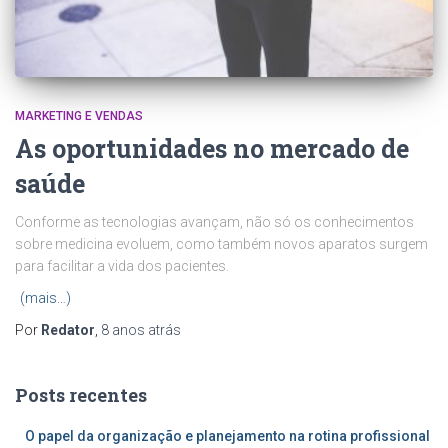
MARKETING E VENDAS
As oportunidades no mercado de
saúde
Conforme as tecnologias avançam, não só os conhecimentos
sobre medicina evoluem, como também novos aparatos surgem
para facilitar a vida dos pacientes.
(mais…)
Por
Redator
,
8 anos
atrás
Posts recentes
O papel da organização e planejamento na rotina profissional