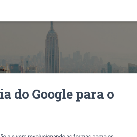
ia do Google para o
tão ele vem revolucionando as formas como os