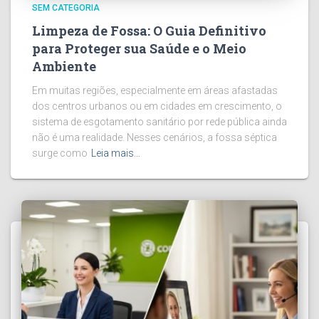
SEM CATEGORIA
Limpeza de Fossa: O Guia Definitivo
para Proteger sua Saúde e o Meio
Ambiente
Em muitas regiões, especialmente em áreas afastadas
dos centros urbanos ou em cidades em crescimento, o
sistema de esgotamento sanitário por rede pública ainda
não é uma realidade. Nesses cenários, a fossa séptica
surge como
Leia mais…