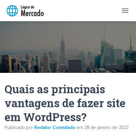
A
L
T
E
R
N
A
R
N
A
V
E
Quais as principais
G
A
Ç
vantagens de fazer site
Ã
O
em WordPress?
Publicado por
Redator Convidado
em
28 de janeiro de 2022