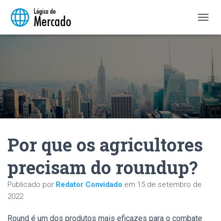
A
L
T
E
R
N
A
R
N
A
V
E
Por que os agricultores
G
A
Ç
precisam do roundup?
Ã
O
Publicado por
Redator Convidado
em
15 de setembro de
2022
Round é um dos produtos mais eficazes para o combate