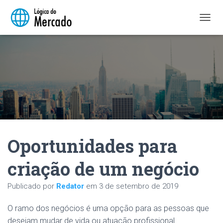
A
L
T
E
R
N
A
R
N
A
V
E
Oportunidades para
G
A
Ç
criação de um negócio
Ã
O
Publicado por
Redator
em
3 de setembro de 2019
O ramo dos negócios é uma opção para as pessoas que
desejam mudar de vida ou atuação profissional.