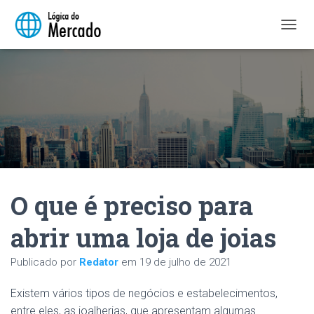
A
L
T
E
R
N
A
R
N
A
V
E
O que é preciso para
G
A
Ç
abrir uma loja de joias
Ã
O
Publicado por
Redator
em
19 de julho de 2021
Existem vários tipos de negócios e estabelecimentos,
entre eles, as joalherias, que apresentam algumas