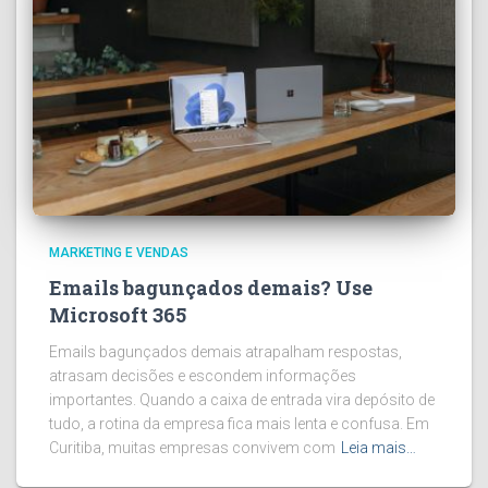
MARKETING E VENDAS
Emails bagunçados demais? Use
Microsoft 365
Emails bagunçados demais atrapalham respostas,
atrasam decisões e escondem informações
importantes. Quando a caixa de entrada vira depósito de
tudo, a rotina da empresa fica mais lenta e confusa. Em
Curitiba, muitas empresas convivem com
Leia mais…