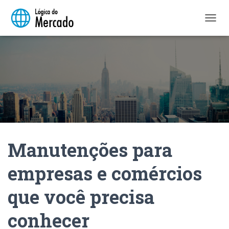
A
L
T
E
R
N
A
R
N
A
V
E
Manutenções para
G
A
Ç
empresas e comércios
Ã
O
que você precisa
conhecer