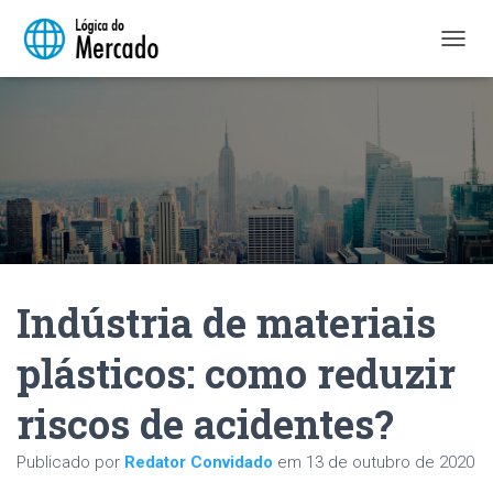
A
L
T
E
R
N
A
R
N
A
V
E
Indústria de materiais
G
A
Ç
plásticos: como reduzir
Ã
O
riscos de acidentes?
Publicado por
Redator Convidado
em
13 de outubro de 2020