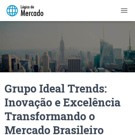
A
L
T
E
R
N
A
R
N
A
V
E
Grupo Ideal Trends:
G
A
Ç
Inovação e Excelência
Ã
O
Transformando o
Mercado Brasileiro