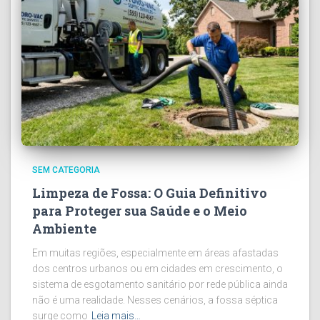
SEM CATEGORIA
Limpeza de Fossa: O Guia Definitivo
para Proteger sua Saúde e o Meio
Ambiente
Em muitas regiões, especialmente em áreas afastadas
dos centros urbanos ou em cidades em crescimento, o
sistema de esgotamento sanitário por rede pública ainda
não é uma realidade. Nesses cenários, a fossa séptica
surge como
Leia mais…