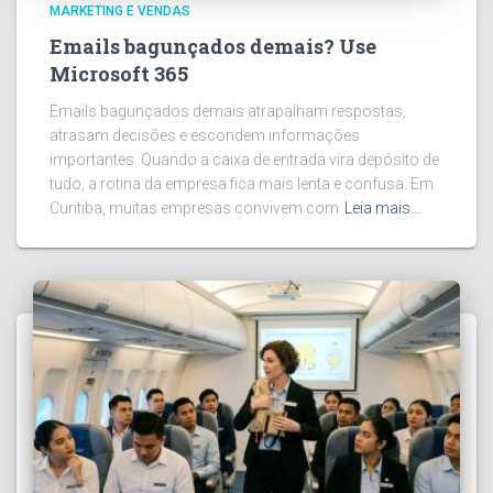
MARKETING E VENDAS
Emails bagunçados demais? Use
Microsoft 365
Emails bagunçados demais atrapalham respostas,
atrasam decisões e escondem informações
importantes. Quando a caixa de entrada vira depósito de
tudo, a rotina da empresa fica mais lenta e confusa. Em
Curitiba, muitas empresas convivem com
Leia mais…