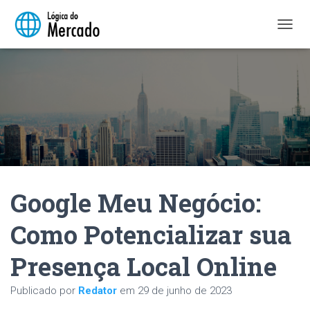
A
L
T
E
R
N
A
R
N
A
V
E
Google Meu Negócio:
G
A
Ç
Como Potencializar sua
Ã
O
Presença Local Online
Publicado por
Redator
em
29 de junho de 2023