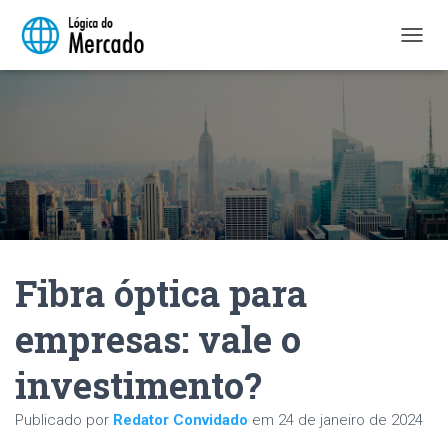
A
L
T
E
R
N
A
R
N
A
V
E
Fibra óptica para
G
A
Ç
empresas: vale o
Ã
O
investimento?
Publicado por
Redator Convidado
em
24 de janeiro de 2024