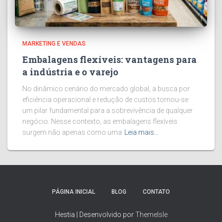
MARKETING E VENDAS
Embalagens flexíveis: vantagens para
a indústria e o varejo
No dinâmico cenário do mercado global, a busca por
eficiência operacional e redução de custos tornou-se
um pilar fundamental para a sobrevivência de qualquer
negócio. Nesse contexto, as embalagens flexíveis
surgem não apenas como uma
Leia mais…
PÁGINA INICIAL
BLOG
CONTATO
Hestia | Desenvolvido por
ThemeIsle