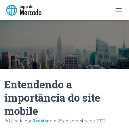
A
L
T
E
R
N
A
R
N
A
V
E
Entendendo a
G
A
Ç
importância do site
Ã
O
mobile
Publicado por
Redator
em
26 de setembro de 2022