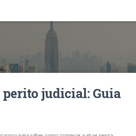
erito judicial: Guia
cou curioso para saber como começar a atuar nessa