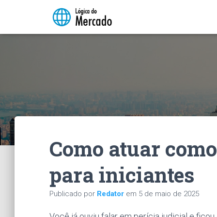
Como atuar como p
para iniciantes
Publicado por
Redator
em
5 de maio de 2025
Você já ouviu falar em perícia judicial e fi