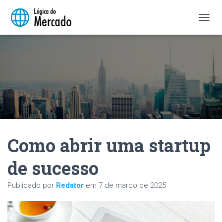
A
L
T
E
R
N
A
R
N
A
V
E
Como abrir uma startup
G
A
Ç
de sucesso
Ã
O
Publicado por
Redator
em
7 de março de 2025