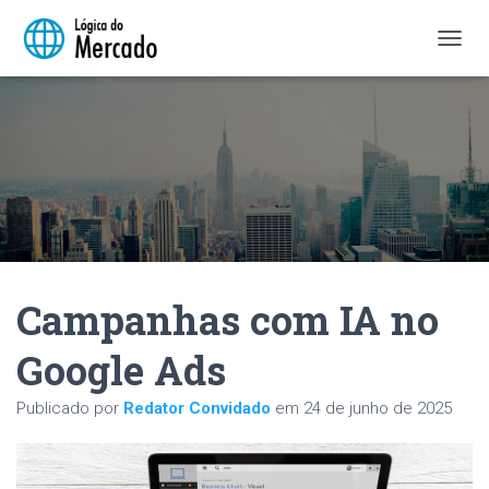
A
L
T
E
R
N
A
R
N
A
V
E
Campanhas com IA no
G
A
Ç
Google Ads
Ã
O
Publicado por
Redator Convidado
em
24 de junho de 2025