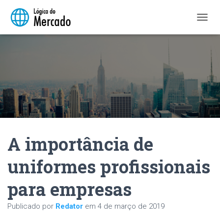
A
L
T
E
R
N
A
R
N
A
V
E
A importância de
G
A
Ç
uniformes profissionais
Ã
O
para empresas
Publicado por
Redator
em
4 de março de 2019