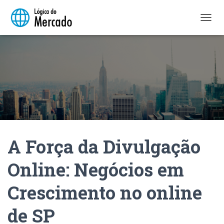
A
L
T
E
R
N
A
R
N
A
V
E
A Força da Divulgação
G
A
Ç
Online: Negócios em
Ã
O
Crescimento no online
de SP