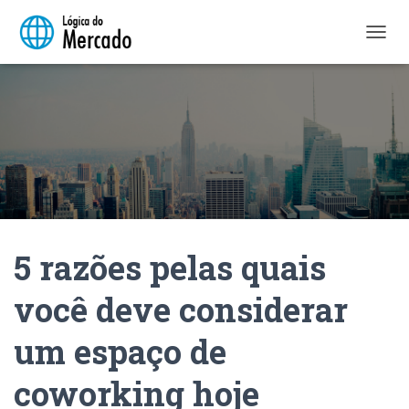
A
L
T
E
R
N
A
R
N
A
V
E
5 razões pelas quais
G
A
Ç
você deve considerar
Ã
O
um espaço de
coworking hoje