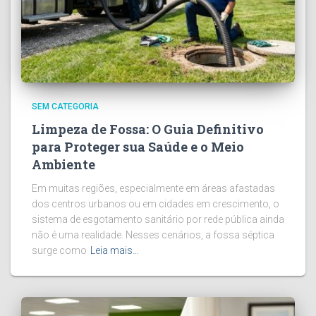
SEM CATEGORIA
Limpeza de Fossa: O Guia Definitivo
para Proteger sua Saúde e o Meio
Ambiente
Em muitas regiões, especialmente em áreas afastadas
dos centros urbanos ou em cidades em crescimento, o
sistema de esgotamento sanitário por rede pública ainda
não é uma realidade. Nesses cenários, a fossa séptica
surge como
Leia mais…