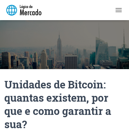
A
L
T
E
R
N
A
R
N
A
V
E
Unidades de Bitcoin:
G
A
Ç
quantas existem, por
Ã
O
que e como garantir a
sua?