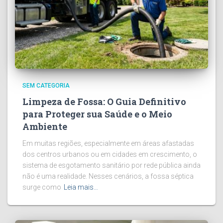
SEM CATEGORIA
Limpeza de Fossa: O Guia Definitivo
para Proteger sua Saúde e o Meio
Ambiente
Em muitas regiões, especialmente em áreas afastadas
dos centros urbanos ou em cidades em crescimento, o
sistema de esgotamento sanitário por rede pública ainda
não é uma realidade. Nesses cenários, a fossa séptica
surge como
Leia mais…